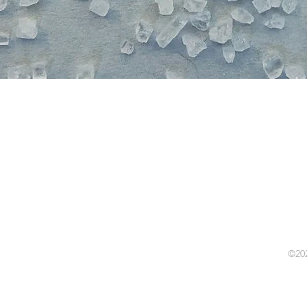
Quienes Somos
Partners
Eventos y Charlas
Programas de Educación
Libros y Papers
©202